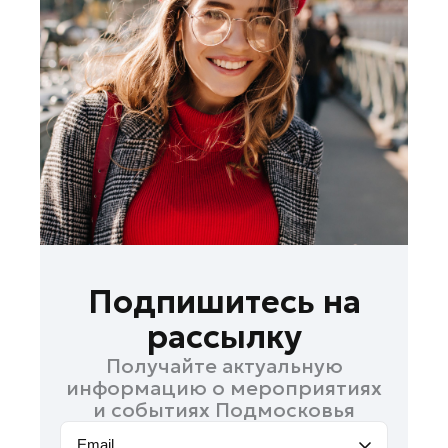
Ленинский округ
Лобня
Лосино-Петровский
Луховицы
Лыткарино
Люберцы
Можайск
Мытищи
Наро-Фоминск
Орехово-Зуево
Подпишитесь на
Павловский Посад
рассылку
Подольск
Получайте актуальную
Пушкино
информацию о мероприятиях
Раменское
и событиях Подмосковья
Реутов
Email