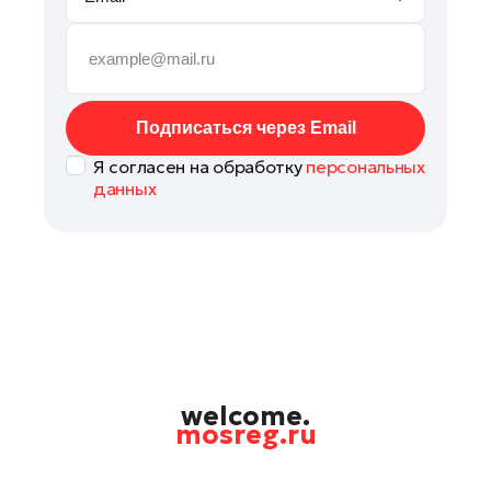
Рошаль
Руза
Сергиев Посад
Серпухов
Подписаться через Email
Солнечногорск
Я согласен на обработку
персональных
Ступино
данных
Талдом
Фрязино
Химки
Черноголовка
Шатура
Шаховская
Щелково
welcome.
mosreg.ru
Электрогорск
Электросталь