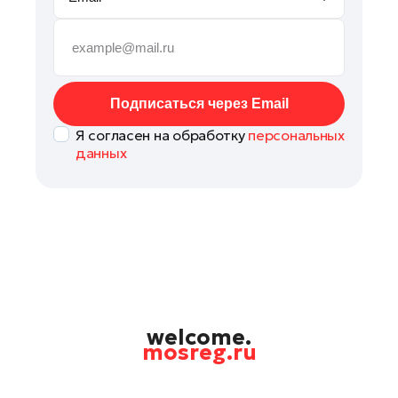
Подольск
Пушкино
Раменское
Реутов
Подписаться через Email
Рошаль
Я согласен на обработку
персональных
Руза
данных
Солнечногорск
Ступино
Талдом
Фрязино
Химки
Черноголовка
Шатура
welcome.
mosreg.ru
Шаховская
Электрогорск