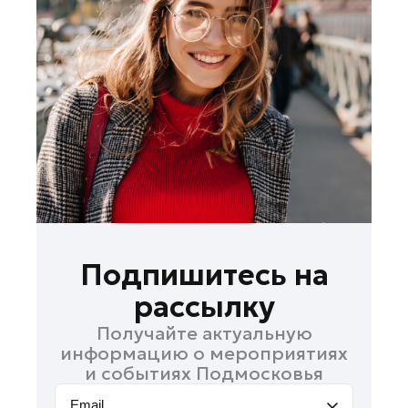
Королев
Котельники
Красноармейск
Красногорск
Ленинский округ
Лобня
Лосино-Петровский
Луховицы
Лыткарино
Люберцы
Подпишитесь на
Можайск
рассылку
Мытищи
Получайте актуальную
Наро-Фоминск
информацию о мероприятиях
Орехово-Зуево
и событиях Подмосковья
Павловский Посад
Email