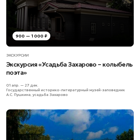
Лобня
Лосино-Петровский
Луховицы
Лыткарино
900 — 1 000 ₽
Люберцы
Можайск
ЭКСКУРСИИ
Мытищи
Экскурсия «Усадьба Захарово – колыбель
Наро-Фоминск
поэта»
Орехово-Зуево
01 апр. — 27 дек.
Павловский Посад
Государственный историко-литературный музей-заповедник
А.С. Пушкина, усадьба Захарово
Подольск
Пушкино
Раменское
Реутов
Рошаль