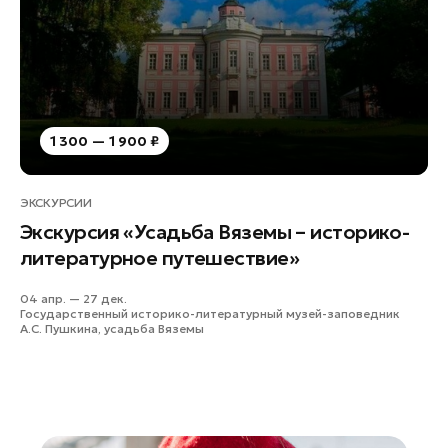
Руза
Сергиев Посад
Серпухов
Солнечногорск
Ступино
1 300 — 1 900 ₽
Талдом
Фрязино
ЭКСКУРСИИ
Химки
Экскурсия «Усадьба Вяземы – историко-
Черноголовка
литературное путешествие»
Чехов
04 апр. — 27 дек.
Шатура
Государственный историко-литературный музей-заповедник
А.С. Пушкина, усадьба Вяземы
Шаховская
Щелково
Электрогорск
Электросталь