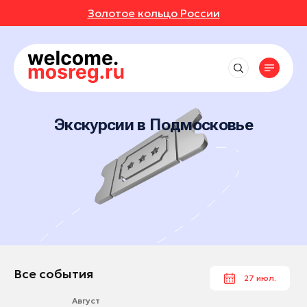
Золотое кольцо России
СОБЫТИЯ
РУТЫ
Рядом со мной
Места
Выставки
до 50 км
Фестивали
АВКИ
АННОЕ
Впечатления
Маршруты
Одинцово
до 150 км
Концерты
Отели
Экскурсии в Подмосковье
Балашиха
ИВАЛИ
ОТЗЫВЫ
Экскурсионные маршруты
Экскурсии
События
Рестораны
до 250 км
Богородский округ
Спортивные маршруты
Мастер-классы
Активный отдых
ЕРТЫ
МЕСТА
Все события
Богородский округ
Истории
Гастротуризм
Спектакли
Культура и искусство
Выставки
Бронницы
Народные художественные промыслы
УРСИИ
РОЙКИ ПРОФИЛЯ
Природа и животные
Новости
Фестивали
Волоколамск
Детские маршруты
Отдохнуть и выспаться
Концерты
ЕР-КЛАССЫ
Воскресенск
Музеи
Москва + Подмосковье: два ритма
Рыбалка
идеального путешествия
Экскурсии
Дзержинский
Фермы
ТАКЛИ
Гиды
Автомобильные маршруты
Мастер-классы
Дмитров
Все события
27 июл.
Глэмпинги
Спектакли
Долгопрудный
Туроператоры
Парки
Август