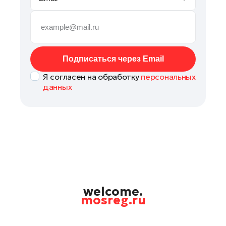
Реутов
Рошаль
Руза
Сергиев Посад
Подписаться через Email
Серпухов
Я согласен на обработку
персональных
Солнечногорск
данных
Ступино
Талдом
Фрязино
Химки
Черноголовка
Шатура
Шаховская
welcome.
mosreg.ru
Щелково
Электрогорск