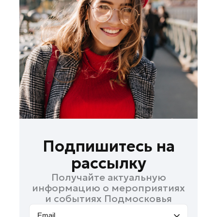
Ленинский округ
Лобня
Лосино-Петровский
Луховицы
Лыткарино
Люберцы
Можайск
Мытищи
Наро-Фоминск
Одинцово
Подпишитесь на
Орехово-Зуево
рассылку
Павловский Посад
Получайте актуальную
Подольск
информацию о мероприятиях
Пушкино
и событиях Подмосковья
Раменское
Email