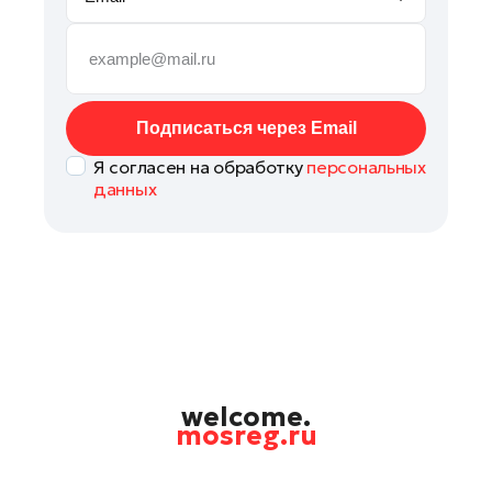
Рошаль
Руза
Сергиев Посад
Серпухов
Подписаться через Email
Солнечногорск
Я согласен на обработку
персональных
Ступино
данных
Талдом
Фрязино
Химки
Черноголовка
Чехов
Шатура
Шаховская
welcome.
mosreg.ru
Электрогорск
Электросталь