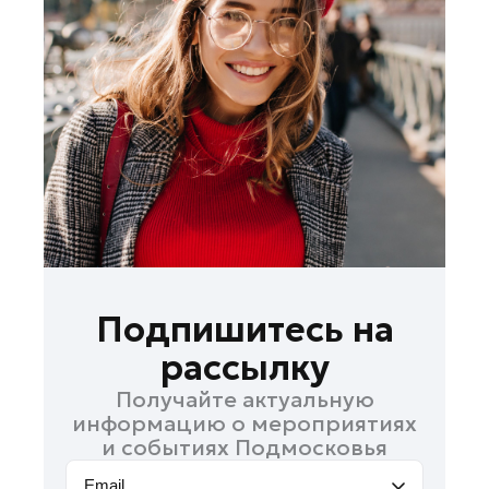
Лобня
Лосино-Петровский
Луховицы
Лыткарино
Люберцы
Можайск
Мытищи
Наро-Фоминск
Одинцово
Орехово-Зуево
Подпишитесь на
Павловский Посад
рассылку
Подольск
Получайте актуальную
Пушкино
информацию о мероприятиях
Раменское
и событиях Подмосковья
Реутов
Email