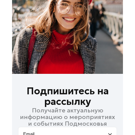
Лосино-Петровский
Луховицы
Лыткарино
Люберцы
Можайск
Мытищи
Наро-Фоминск
Одинцово
Орехово-Зуево
Павловский Посад
Подпишитесь на
Подольск
рассылку
Пушкино
Получайте актуальную
Раменское
информацию о мероприятиях
Реутов
и событиях Подмосковья
Рошаль
Email