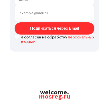
Руза
Сергиев Посад
Серпухов
Солнечногорск
Подписаться через Email
Ступино
Я согласен на обработку
персональных
Талдом
данных
Фрязино
Химки
Черноголовка
Чехов
Шатура
Шаховская
Щелково
welcome.
mosreg.ru
Электрогорск
Электросталь