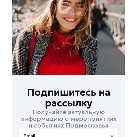
Лосино-Петровский
Луховицы
Лыткарино
Люберцы
Можайск
Мытищи
Наро-Фоминск
Одинцово
Орехово-Зуево
Павловский Посад
Подпишитесь на
Подольск
рассылку
Пушкино
Получайте актуальную
Раменское
информацию о мероприятиях
Реутов
и событиях Подмосковья
Рошаль
Email