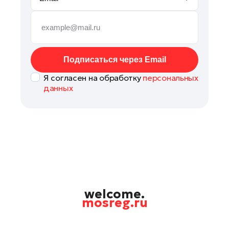
Руза
Сергиев Посад
Серпухов
Солнечногорск
Подписаться через Email
Ступино
Я согласен на обработку
персональных
Талдом
данных
Фрязино
Химки
Черноголовка
Чехов
Шатура
Шаховская
Щелково
welcome.
mosreg.ru
Электрогорск
Электросталь