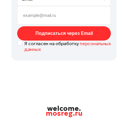
Рошаль
Руза
Серпухов
Солнечногорск
Подписаться через Email
Ступино
Я согласен на обработку
персональных
Талдом
данных
Фрязино
Химки
Черноголовка
Чехов
Шатура
Шаховская
Щелково
welcome.
mosreg.ru
Электрогорск
Электросталь