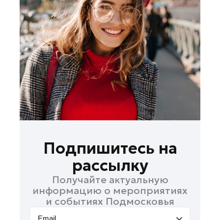
Красноармейск
Красногорск
Ленинский округ
Лобня
Лосино-Петровский
Луховицы
Лыткарино
Люберцы
Можайск
Мытищи
Подпишитесь на
Павловский Посад
рассылку
Подольск
Получайте актуальную
Пушкино
информацию о мероприятиях
Раменское
и событиях Подмосковья
Реутов
Email