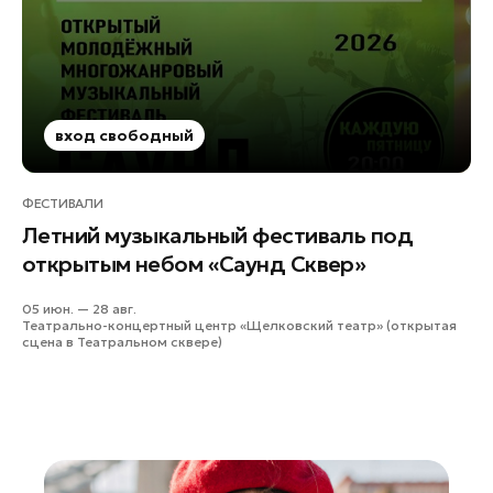
Лобня
Лосино-Петровский
Луховицы
Лыткарино
вход свободный
Люберцы
Можайск
ФЕСТИВАЛИ
Мытищи
Летний музыкальный фестиваль под
Наро-Фоминск
открытым небом «Саунд Сквер»
Одинцово
Орехово-Зуево
05 июн. — 28 авг.
Театрально-концертный центр «Щелковский театр» (открытая
Павловский Посад
сцена в Театральном сквере)
Подольск
Пушкино
Раменское
Реутов