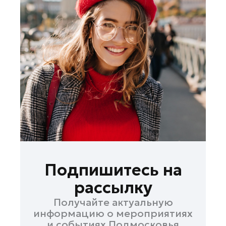
Рошаль
Руза
Сергиев Посад
Серпухов
Солнечногорск
Ступино
Талдом
Фрязино
Химки
Черноголовка
Чехов
Подпишитесь на
Шатура
рассылку
Шаховская
Получайте актуальную
Электрогорск
информацию о мероприятиях
Электросталь
и событиях Подмосковья