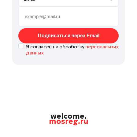
Руза
Сергиев Посад
Серпухов
Солнечногорск
Подписаться через Email
Ступино
Я согласен на обработку
персональных
Талдом
данных
Фрязино
Химки
Черноголовка
Чехов
Шатура
Шаховская
Щелково
welcome.
mosreg.ru
Электрогорск
Электросталь