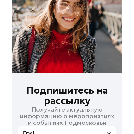
Лосино-Петровский
Луховицы
Лыткарино
Люберцы
Можайск
Мытищи
Наро-Фоминск
Одинцово
Орехово-Зуево
Павловский Посад
Подпишитесь на
Подольск
рассылку
Пушкино
Получайте актуальную
Раменское
информацию о мероприятиях
Реутов
и событиях Подмосковья
Рошаль
Email