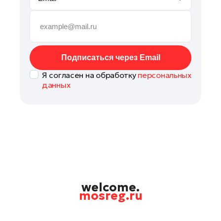
Руза
Сергиев Посад
Серпухов
Солнечногорск
Подписаться через Email
Ступино
Я согласен на обработку
персональных
Талдом
данных
Фрязино
Химки
Черноголовка
Чехов
Шатура
Шаховская
Щелково
welcome.
mosreg.ru
Электрогорск
Электросталь