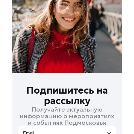
Лобня
Лосино-Петровский
Луховицы
Лыткарино
Люберцы
Можайск
Наро-Фоминск
Одинцово
Орехово-Зуево
Павловский Посад
Подпишитесь на
Подольск
рассылку
Пушкино
Получайте актуальную
Раменское
информацию о мероприятиях
Реутов
и событиях Подмосковья
Рошаль
Email