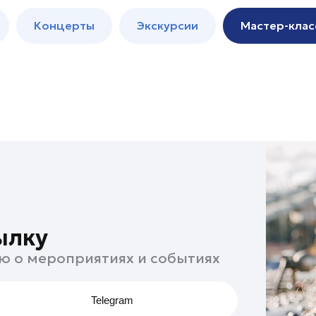
м
Мастер-
Концерты
Экскурсии
Мастер-клас
классы
Спектакли
ылку
ю о мероприятиях и событиях
Telegram