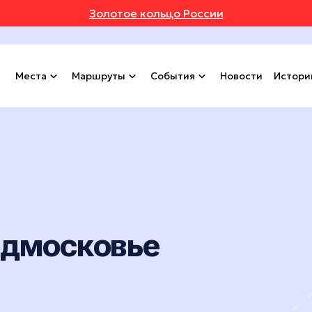
Золотое кольцо России
Места
Маршруты
События
Новости
Истори
одмосковье