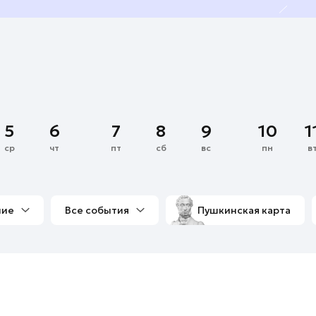
5
6
7
8
9
10
1
ср
чт
пт
сб
вс
пн
в
ние
Все события
Пушкинская карта
со мной
Выставки
Фестивали
Концерты
м
Экскурсии