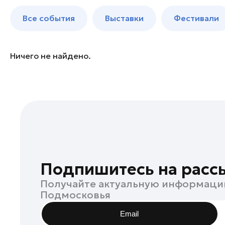
Бронницы
до 250 к
Все события
Выставки
Фестивали
Волоколамск
Воскресенск
Дзержинский
Ничего не найдено.
Дмитров
Долгопрудный
Домодедово
Дубна
Егорьевск
Жуковский
Зарайск
Подпишитесь на расс
Ивантеевка
Получайте актуальную информаци
Истра
Подмосковья
Кашира
Email
Клин