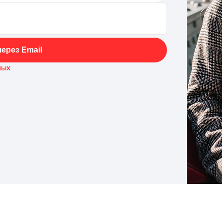
ерез Email
ных