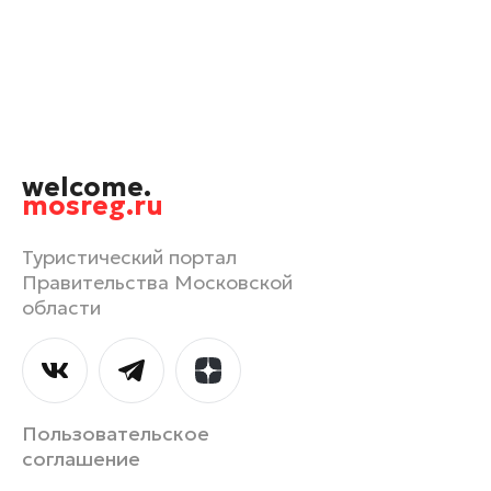
Орехово-Зуево
Павловский Посад
Подольск
Пушкино
Раменское
welcome.
Реутов
mosreg.ru
Рошаль
Руза
Туристический портал
Правительства Московской
Сергиев Посад
области
Серпухов
Солнечногорск
Ступино
Талдом
Пользовательское
Фрязино
соглашение
Химки