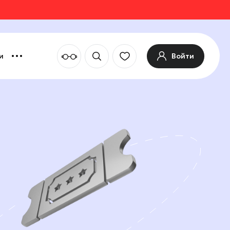
Войти
и