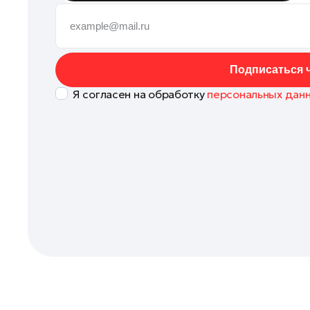
Коломна
Королев
Котельники
Подписаться ч
Красноармейск
Я согласен на обработку
персональных дан
Красногорск
Ленинский округ
Лобня
Лосино-Петровский
Луховицы
Лыткарино
Люберцы
Можайск
Мытищи
Наро-Фоминск
Одинцово