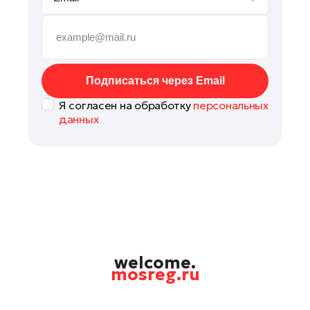
Руза
Сергиев Посад
Серпухов
Солнечногорск
Подписаться через Email
Ступино
Я согласен на обработку
персональных
Талдом
данных
Фрязино
Химки
Черноголовка
Чехов
Шатура
Шаховская
Щелково
welcome.
mosreg.ru
Электрогорск
Электросталь