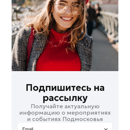
Лосино-Петровский
Луховицы
Лыткарино
Люберцы
Можайск
Мытищи
Наро-Фоминск
Одинцово
Орехово-Зуево
Павловский Посад
Подпишитесь на
Подольск
рассылку
Пушкино
Получайте актуальную
Раменское
информацию о мероприятиях
Реутов
и событиях Подмосковья
Рошаль
Email