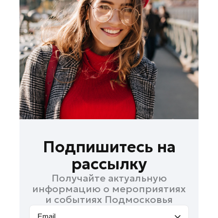
Лосино-Петровский
Луховицы
Лыткарино
Люберцы
Можайск
Мытищи
Наро-Фоминск
Одинцово
Орехово-Зуево
Павловский Посад
Подпишитесь на
Подольск
рассылку
Пушкино
Получайте актуальную
Раменское
информацию о мероприятиях
Реутов
и событиях Подмосковья
Рошаль
Email