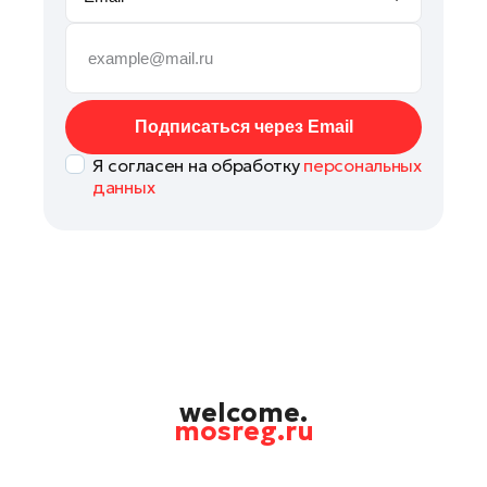
Руза
Сергиев Посад
Серпухов
Солнечногорск
Подписаться через Email
Ступино
Я согласен на обработку
персональных
Талдом
данных
Фрязино
Химки
Черноголовка
Чехов
Шатура
Шаховская
Щелково
welcome.
mosreg.ru
Электрогорск
Электросталь