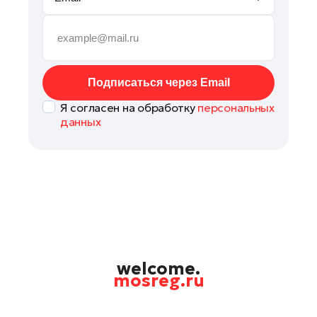
Руза
Сергиев Посад
Серпухов
Солнечногорск
Подписаться через Email
Ступино
Я согласен на обработку
персональных
Талдом
данных
Фрязино
Химки
Черноголовка
Чехов
Шатура
Шаховская
Щелково
welcome.
mosreg.ru
Электрогорск
Электросталь