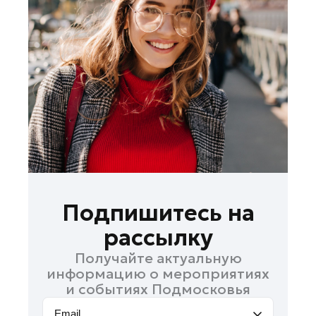
Лосино-Петровский
Луховицы
Лыткарино
Люберцы
Можайск
Мытищи
Наро-Фоминск
Одинцово
Орехово-Зуево
Павловский Посад
Подпишитесь на
Подольск
рассылку
Пушкино
Получайте актуальную
Раменское
информацию о мероприятиях
Реутов
и событиях Подмосковья
Рошаль
Email