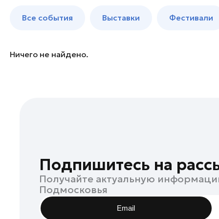
Балашиха
до 250 к
Все события
Выставки
Фестивали
Богородский округ
Богородский округ
Бронницы
Ничего не найдено.
Волоколамск
Дзержинский
Дмитров
Долгопрудный
Домодедово
Дубна
Жуковский
Подпишитесь на расс
Зарайск
Получайте актуальную информаци
Ивантеевка
Подмосковья
Истра
Email
Кашира