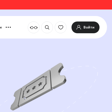
Войти
и