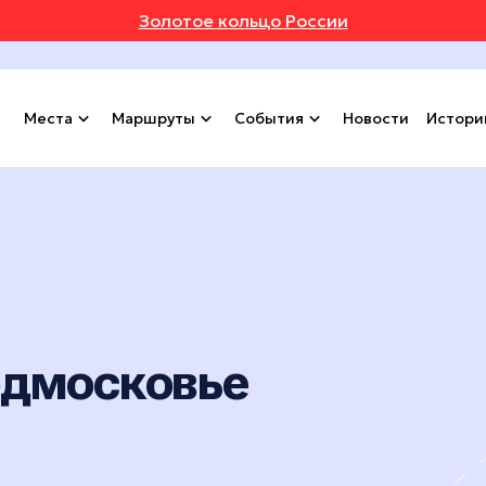
Золотое кольцо России
Места
Маршруты
События
Новости
Истори
одмосковье