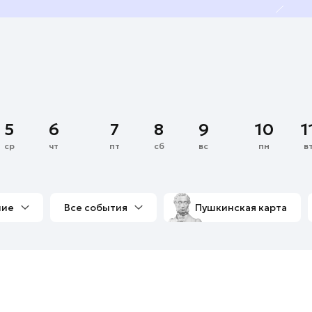
5
6
7
8
9
10
1
ср
чт
пт
сб
вс
пн
в
ние
Все события
Пушкинская карта
со мной
Выставки
Фестивали
Концерты
м
Экскурсии