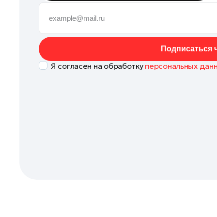
Клин
Королев
Котельники
Подписаться ч
Красноармейск
Я согласен на обработку
персональных дан
Красногорск
Ленинский округ
Лобня
Лосино-Петровский
Луховицы
Лыткарино
Люберцы
Можайск
Мытищи
Наро-Фоминск
Одинцово