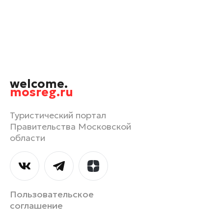
Орехово-Зуево
Павловский Посад
Подольск
Пушкино
Раменское
welcome.
Реутов
mosreg.ru
Рошаль
Руза
Туристический портал
Правительства Московской
Сергиев Посад
области
Серпухов
Солнечногорск
Ступино
Талдом
Пользовательское
Фрязино
соглашение
Химки