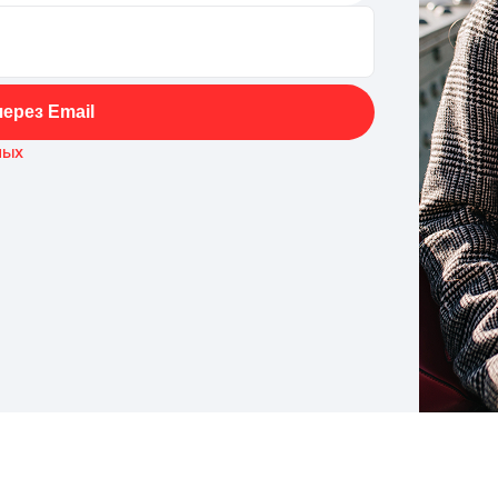
ерез Email
ных