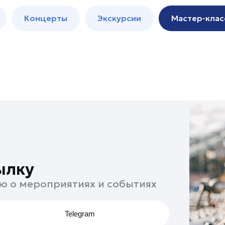
м
Мастер-
Концерты
Экскурсии
Мастер-клас
классы
Спектакли
ылку
ю о мероприятиях и событиях
Telegram