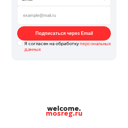
Руза
Сергиев Посад
Серпухов
Солнечногорск
Подписаться через Email
Ступино
Я согласен на обработку
персональных
Талдом
данных
Фрязино
Химки
Черноголовка
Чехов
Шатура
Шаховская
Щелково
welcome.
mosreg.ru
Электрогорск
Электросталь