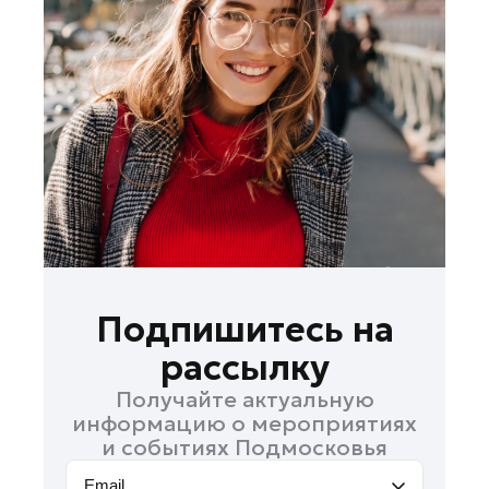
Лосино-Петровский
Луховицы
Лыткарино
Люберцы
Можайск
Мытищи
Наро-Фоминск
Одинцово
Орехово-Зуево
Павловский Посад
Подпишитесь на
Подольск
рассылку
Пушкино
Получайте актуальную
Раменское
информацию о мероприятиях
Реутов
и событиях Подмосковья
Рошаль
Email