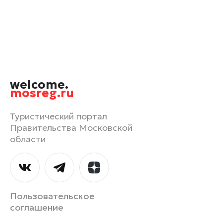
Орехово-Зуево
Павловский Посад
Подольск
Пушкино
Раменское
welcome.
Реутов
mosreg.ru
Рошаль
Руза
Туристический портал
Правительства Московской
Сергиев Посад
области
Серпухов
Солнечногорск
Ступино
Талдом
Пользовательское
Фрязино
соглашение
Химки