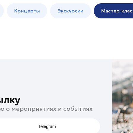
м
Мастер-
Концерты
Экскурсии
Мастер-клас
классы
Спектакли
ылку
ю о мероприятиях и событиях
Telegram