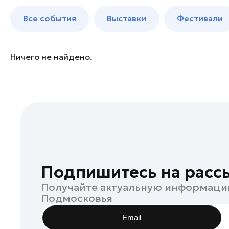
Балашиха
до 250 к
Все события
Выставки
Фестивали
Богородский округ
Богородский округ
Бронницы
Ничего не найдено.
Волоколамск
Дзержинский
Дмитров
Долгопрудный
Домодедово
Дубна
Жуковский
Подпишитесь на расс
Зарайск
Получайте актуальную информаци
Ивантеевка
Подмосковья
Истра
Email
Кашира