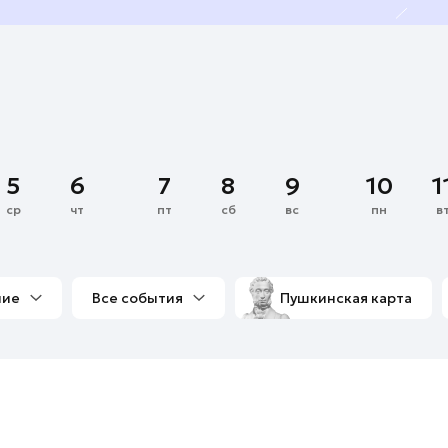
5
6
7
8
9
10
1
ср
чт
пт
сб
вс
пн
в
ние
Все события
Пушкинская карта
со мной
Выставки
Фестивали
Концерты
м
Экскурсии