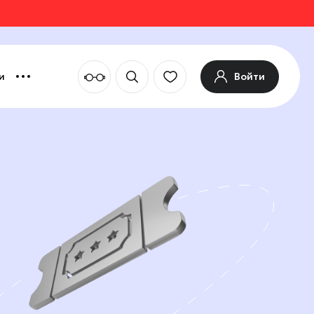
Войти
и