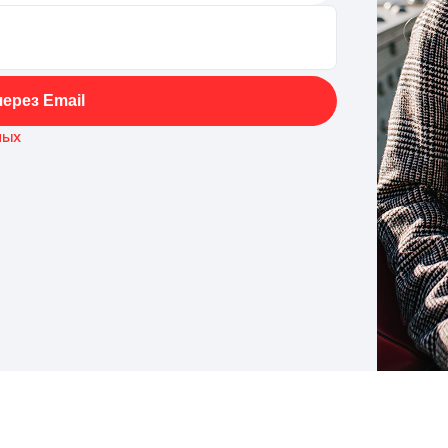
ерез Email
ных