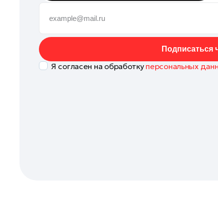
Клин
Королев
Котельники
Подписаться ч
Красноармейск
Я согласен на обработку
персональных дан
Красногорск
Ленинский округ
Лобня
Лосино-Петровский
Луховицы
Лыткарино
Люберцы
Можайск
Мытищи
Наро-Фоминск
Одинцово