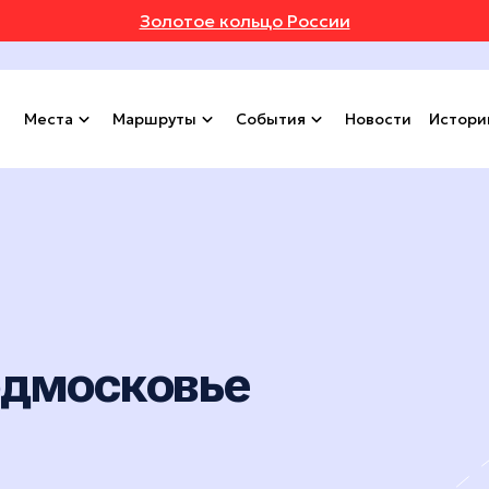
Золотое кольцо России
Места
Маршруты
События
Новости
Истори
одмосковье