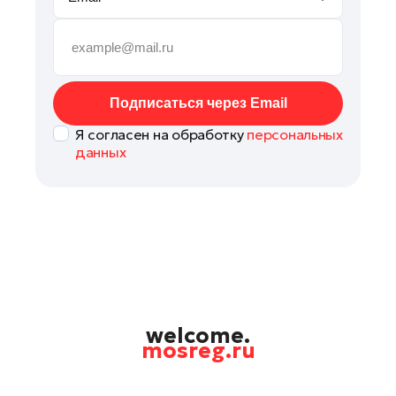
Мытищи
Наро-Фоминск
Орехово-Зуево
Павловский Посад
Подписаться через Email
Подольск
Я согласен на обработку
персональных
Пушкино
данных
Раменское
Рошаль
Талдом
Фрязино
Химки
Черноголовка
Шаховская
welcome.
mosreg.ru
Электрогорск
Электросталь