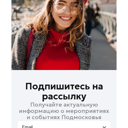
Дубна
Егорьевск
Жуковский
Зарайск
Ивантеевка
Кашира
Королев
Котельники
Красноармейск
Красногорск
Подпишитесь на
Ленинский округ
рассылку
Лобня
Получайте актуальную
Лосино-Петровский
информацию о мероприятиях
Луховицы
и событиях Подмосковья
Можайск
Email