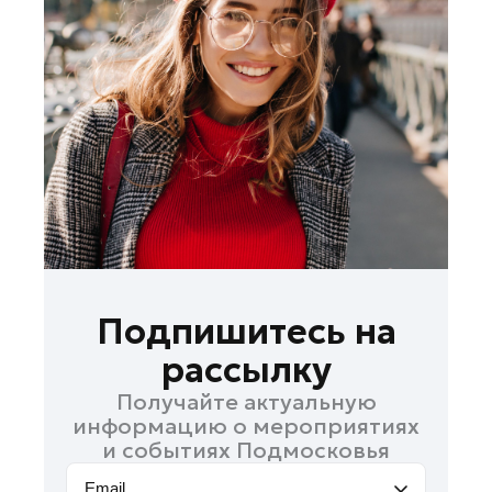
Кашира
Королев
Котельники
Красноармейск
Красногорск
Ленинский округ
Лобня
Лосино-Петровский
Луховицы
Лыткарино
Подпишитесь на
Люберцы
рассылку
Можайск
Получайте актуальную
Мытищи
информацию о мероприятиях
Наро-Фоминск
и событиях Подмосковья
Орехово-Зуево
Email