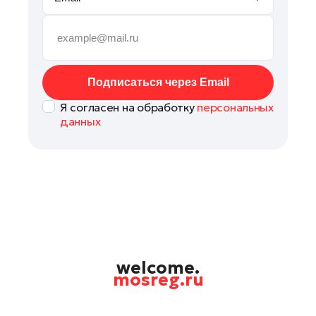
Павловский Посад
Подольск
Раменское
Реутов
Подписаться через Email
Рошаль
Я согласен на обработку
персональных
Руза
данных
Солнечногорск
Ступино
Талдом
Фрязино
Химки
Черноголовка
Шатура
welcome.
mosreg.ru
Шаховская
Электрогорск