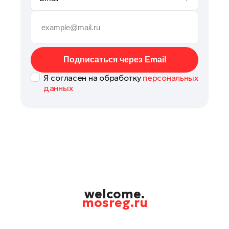
Раменское
Реутов
Рошаль
Руза
Подписаться через Email
Сергиев Посад
Я согласен на обработку
персональных
Серпухов
данных
Ступино
Талдом
Фрязино
Черноголовка
Чехов
Шатура
Шаховская
welcome.
mosreg.ru
Электрогорск
Электросталь