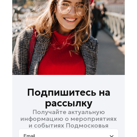
Красноармейск
Красногорск
Ленинский округ
Лобня
Лосино-Петровский
Луховицы
Лыткарино
Люберцы
Можайск
Мытищи
Подпишитесь на
Наро-Фоминск
рассылку
Орехово-Зуево
Получайте актуальную
Павловский Посад
информацию о мероприятиях
Подольск
и событиях Подмосковья
Пушкино
Email