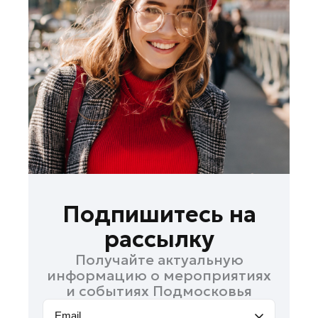
Лосино-Петровский
Луховицы
Лыткарино
Люберцы
Можайск
Мытищи
Наро-Фоминск
Одинцово
Орехово-Зуево
Павловский Посад
Подпишитесь на
Подольск
рассылку
Пушкино
Получайте актуальную
Раменское
информацию о мероприятиях
Реутов
и событиях Подмосковья
Рошаль
Email