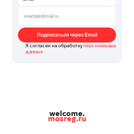
Руза
Сергиев Посад
Серпухов
Солнечногорск
Подписаться через Email
Ступино
Я согласен на обработку
персональных
Талдом
данных
Фрязино
Химки
Черноголовка
Чехов
Шатура
Шаховская
Щелково
welcome.
mosreg.ru
Электрогорск
Электросталь