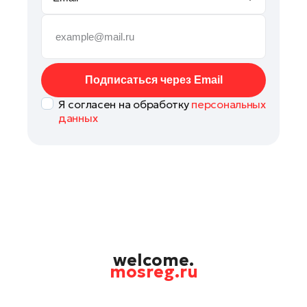
Рошаль
Руза
Сергиев Посад
Серпухов
Подписаться через Email
Солнечногорск
Я согласен на обработку
персональных
Ступино
данных
Талдом
Фрязино
Химки
Черноголовка
Чехов
Шатура
Шаховская
welcome.
mosreg.ru
Электрогорск
Электросталь