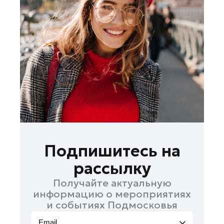
Лобня
Лосино-Петровский
Луховицы
Лыткарино
Люберцы
Можайск
Мытищи
Наро-Фоминск
Одинцово
Орехово-Зуево
Подпишитесь на
Павловский Посад
рассылку
Подольск
Получайте актуальную
Пушкино
информацию о мероприятиях
Раменское
и событиях Подмосковья
Реутов
Email