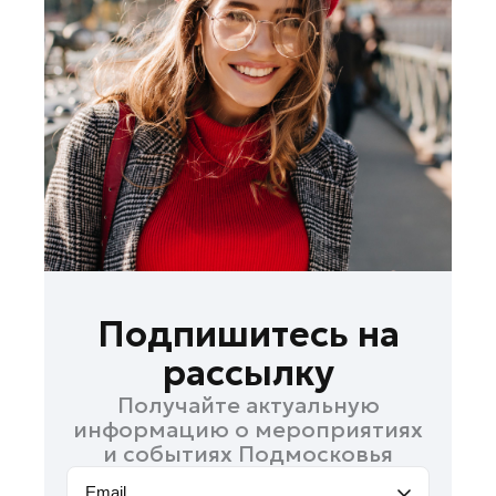
Долгопрудный
Домодедово
Дубна
Жуковский
Ивантеевка
Истра
Кашира
Котельники
Красноармейск
Красногорск
Подпишитесь на
Ленинский округ
рассылку
Лобня
Получайте актуальную
Лосино-Петровский
информацию о мероприятиях
Луховицы
и событиях Подмосковья
Люберцы
Email