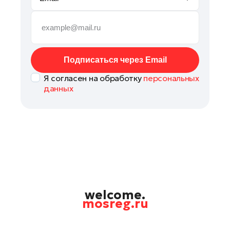
Подольск
Пушкино
Раменское
Реутов
Подписаться через Email
Рошаль
Я согласен на обработку
персональных
Руза
данных
Солнечногорск
Ступино
Талдом
Фрязино
Химки
Черноголовка
Шатура
welcome.
mosreg.ru
Шаховская
Электрогорск