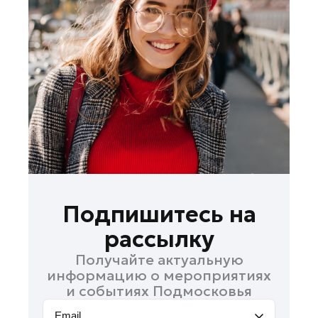
Королев
Котельники
Красноармейск
Красногорск
Ленинский округ
Лобня
Лосино-Петровский
Луховицы
Лыткарино
Люберцы
Подпишитесь на
Можайск
рассылку
Мытищи
Получайте актуальную
Наро-Фоминск
информацию о мероприятиях
Орехово-Зуево
и событиях Подмосковья
Павловский Посад
Email