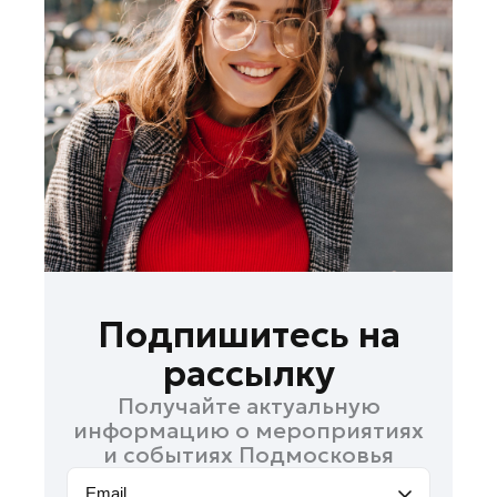
Домодедово
Дубна
Жуковский
Зарайск
Ивантеевка
Кашира
Королев
Котельники
Красноармейск
Красногорск
Подпишитесь на
Ленинский округ
рассылку
Лобня
Получайте актуальную
Лосино-Петровский
информацию о мероприятиях
Луховицы
и событиях Подмосковья
Можайск
Email