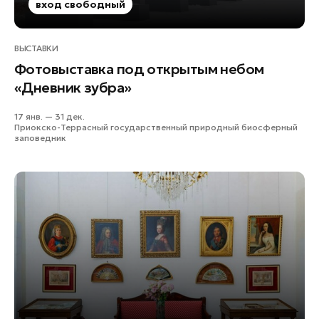
вход свободный
Кашира
Королев
ВЫСТАВКИ
Красноармейск
Фотовыставка под открытым небом
Красногорск
«Дневник зубра»
Ленинский округ
Лобня
17 янв. — 31 дек.
Приокско-Террасный государственный природный биосферный
Лосино-Петровский
заповедник
Луховицы
Лыткарино
Люберцы
Можайск
Мытищи
Наро-Фоминск
Орехово-Зуево
Павловский Посад