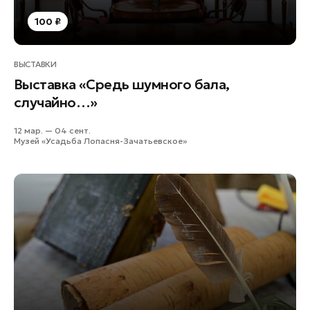
Подольск
100 ₽
Пушкино
Раменское
ВЫСТАВКИ
Реутов
Выставка «Средь шумного бала,
Рошаль
случайно…»
Руза
12 мар. — 04 сент.
Солнечногорск
Музей «Усадьба Лопасня-Зачатьевское»
Ступино
Талдом
Фрязино
Химки
Черноголовка
Шатура
Шаховская
Электрогорск