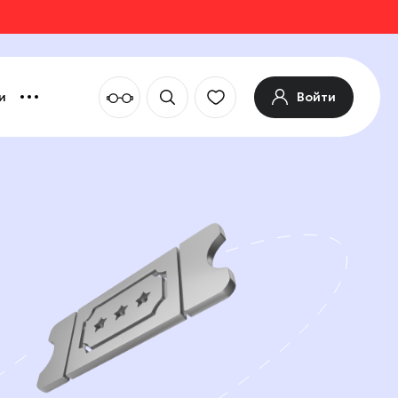
Войти
и