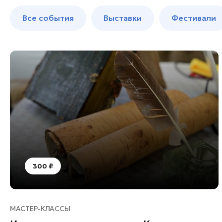
Балашиха
до 250 к
Все события
Выставки
Фестивали
Богородский округ
Богородский округ
Бронницы
Волоколамск
Дзержинский
Дмитров
Долгопрудный
Домодедово
Дубна
Егорьевск
300 ₽
Жуковский
Зарайск
Ивантеевка
МАСТЕР-КЛАССЫ
Истра