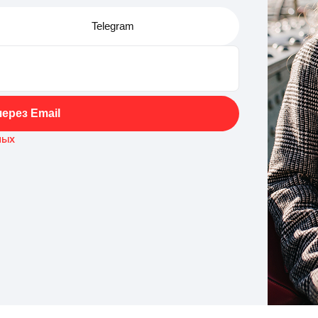
Telegram
ерез Email
ных