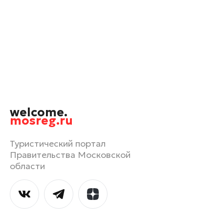
Черноголовка
Чехов
Шатура
Шаховская
Щелково
Электрогорск
Электросталь
welcome.
mosreg.ru
Туристический портал
Правительства Московской
области