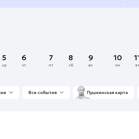
5
6
7
8
9
10
1
ср
чт
пт
сб
вс
пн
в
ние
Все события
Пушкинская карта
со мной
Выставки
Фестивали
Концерты
м
Экскурсии