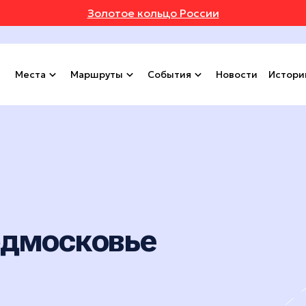
Золотое кольцо России
Места
Маршруты
События
Новости
Истори
одмосковье