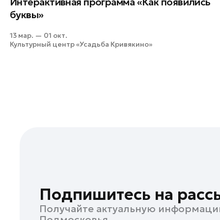
Интерактивная программа «Как появились
Кашира
буквы»
Клин
13 мар. — 01 окт.
Королев
Культурный центр «Усадьба Кривякино»
Красноармейск
Красногорск
Ленинский округ
Лобня
Лосино-Петровский
Луховицы
Лыткарино
Люберцы
Можайск
Мытищи
Подпишитесь на расс
Наро-Фоминск
Получайте актуальную информаци
Одинцово
Подмосковья