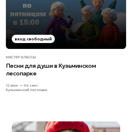
Руза
Сергиев Посад
Серпухов
Солнечногорск
Ступино
вход свободный
Талдом
Фрязино
МАСТЕР-КЛАССЫ
Песни для души в Кузьминском
Химки
лесопарке
Черноголовка
Чехов
12 июн. — 04 сент.
Кузьминский лесопарк
Шатура
Шаховская
Щелково
Электрогорск
Электросталь