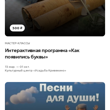
Лосино-Петровский
Луховицы
Лыткарино
Люберцы
300 ₽
Можайск
Мытищи
МАСТЕР-КЛАССЫ
Наро-Фоминск
Интерактивная программа «Как
Одинцово
появились буквы»
Орехово-Зуево
13 мар. — 01 окт.
Павловский Посад
Культурный центр «Усадьба Кривякино»
Подольск
Пушкино
Раменское
Реутов
Рошаль