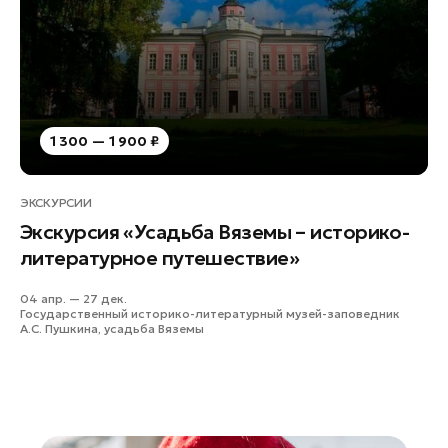
Руза
Сергиев Посад
Серпухов
Солнечногорск
Ступино
1 300 — 1 900 ₽
Талдом
Фрязино
ЭКСКУРСИИ
Химки
Экскурсия «Усадьба Вяземы – историко-
Черноголовка
литературное путешествие»
Чехов
04 апр. — 27 дек.
Шатура
Государственный историко-литературный музей-заповедник
А.С. Пушкина, усадьба Вяземы
Шаховская
Щелково
Электрогорск
Электросталь