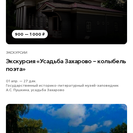
Лобня
Лосино-Петровский
Луховицы
Лыткарино
900 — 1 000 ₽
Люберцы
Можайск
ЭКСКУРСИИ
Мытищи
Экскурсия «Усадьба Захарово – колыбель
Наро-Фоминск
поэта»
Орехово-Зуево
01 апр. — 27 дек.
Павловский Посад
Государственный историко-литературный музей-заповедник
А.С. Пушкина, усадьба Захарово
Подольск
Пушкино
Раменское
Реутов
Рошаль