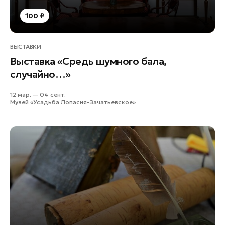
Подольск
100 ₽
Пушкино
Раменское
ВЫСТАВКИ
Реутов
Выставка «Средь шумного бала,
Рошаль
случайно…»
Руза
12 мар. — 04 сент.
Солнечногорск
Музей «Усадьба Лопасня-Зачатьевское»
Ступино
Талдом
Фрязино
Химки
Черноголовка
Шатура
Шаховская
Электрогорск