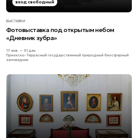
вход свободный
Истра
Кашира
ВЫСТАВКИ
Королев
Фотовыставка под открытым небом
Красноармейск
«Дневник зубра»
Красногорск
Ленинский округ
17 янв. — 31 дек.
Приокско-Террасный государственный природный биосферный
Лобня
заповедник
Лосино-Петровский
Луховицы
Лыткарино
Люберцы
Можайск
Мытищи
Наро-Фоминск
Павловский Посад