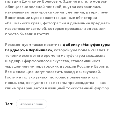
гильдии Дмитрием Волковым. Здание в стиле модерн
облицовано зеленой плиткой, внутри сохранились
изначальная планировка комнат, лепнина, двери, печи.
В экспозиции музея хранятся данные об истории
«башмачного края», фотографии и домашние предметы
известных писателей, которые проживали здесь или
просто бывали в гостях.
Рекомендуем также посетить
фабрику «Мануфактуры
Гарднеръ в Вербилках»,
которой уже более 260 лет. В
течение всего этого времени мануфактура создавала
шедевры фарфорового искусства, становившиеся
украшением императорских дворцов России и Европы.
Все желающие могут посетить завод с экскурсией.
Гости не только узнают историю появления этого
промысла, но и увидят все этапы производства — как
глина превращается в изящный тонкостенный фарфор.
Теги
#Впечатления