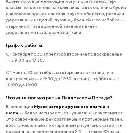
Кроме того, все желающие могут посетить мастер-
классы по плетению на колышках, изготовлению бус из
павловопосадских платков и кукол-оберегов, росписи
деревянных изделий, пуговиц-брошей и по набойке —
старинной традиционной технике печати
деревянными шаблонами на ткани.
График работы
С 1 октября по 30 апреля: со вторника по воскресенье
— с 9:00 до 17:30.
С 1 мая по 30 сентября: со вторника по четверг и в
воскресенье — с 9:00 до 17:30; пятница, суббота — с
10:00 до 19:00.
Что еще посмотреть в Павловском Посаде?
В коллекции
Музея истории русского платка и
шали
— более четырех тысяч уникальных экспонатов.
Это современные декоративные и портьерные ткани,
восстановленные по старинным рисункам, скатерти и
праздничные полотенца конца XIX — начала XX века,