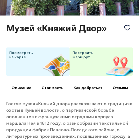
Банные комплексы
Спецпроекты
Горнолыжные клубы
Инвестиционный портал
Золотое кольцо России
Музей «Княжий Двор»
Федоскинская фабрика
Пикник в Подмосковье
Посмотреть
Построить
на карте
маршрут
Войти
Инвесторам
Описание
Cтоимость
Как добраться
Отзывы
Особо охраняемые
природные территории
Гостям музея «Княжий двор» рассказывают о традициях
охоты в Куньей волости, о партизанской борьбе
ополченцев с французскими отрядами корпуса
маршала Нея в 1812 году, о разнообразии текстильной
продукции фабрик Павлово-Посадского района, о
литературных произведениях, посвященных городу, а