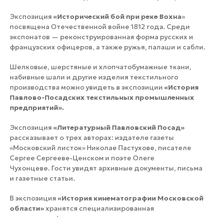
Экспозиция
«Исторический бой при реке
Вохна
»
посвящена Отечественной войне 1812 года. Среди
экспонатов — реконструированная форма русских и
французских офицеров, а также ружья, палаши и сабли.
Шелковые, шерстяные и хлопчатобумажные ткани,
набивные шали и другие изделия текстильного
производства можно увидеть в экспозиции
«История
Павлово-Посадских тексти
льных промышленных
предприятий»
.
Экспозиция
«Литературный Павловский Посад»
рассказывает о трех авторах: издателе газеты
«Московский листок» Николае Пастухове, писателе
Сергее Сергееве-Ценском и поэте Олеге
Чухонцеве. Гости увидят архивные документы, письма
и газетные статьи.
В экспозиция
«История кинематографии Московской
области»
хранятся специализированная