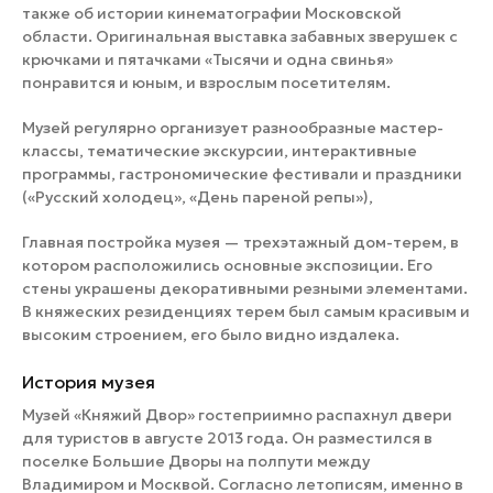
также об истории кинематографии Московской
области. Оригинальная выставка забавных зверушек с
крючками и пятачками «Тысячи и одна свинья»
понравится и юным, и взрослым посетителям.
Музей регулярно организует разнообразные мастер-
классы, тематические экскурсии, интерактивные
программы, гастрономические фестивали и праздники
(«Русский холодец», «День пареной репы»),
Главная постройка музея — трехэтажный дом-терем, в
котором расположились основные экспозиции. Его
стены украшены декоративными резными элементами.
В княжеских резиденциях терем был самым красивым и
высоким строением, его было видно издалека.
История музея
Музей «Княжий Двор» гостеприимно распахнул двери
для туристов в августе 2013 года. Он разместился в
поселке Большие Дворы на полпути между
Владимиром и Москвой. Согласно летописям, именно в