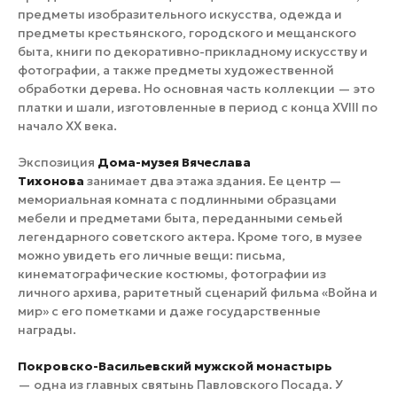
предметы изобразительного искусства, одежда и
предметы крестьянского, городского и мещанского
быта, книги по декоративно-прикладному искусству и
фотографии, а также предметы художественной
обработки дерева. Но основная часть коллекции — это
платки и шали, изготовленные в период с конца XVIII по
начало XX века.
Экспозиция
Дома-музея Вячеслава
Тихонова
занимает два этажа здания. Ее центр —
мемориальная комната с подлинными образцами
мебели и предметами быта, переданными семьей
легендарного советского актера. Кроме того, в музее
можно увидеть его личные вещи: письма,
кинематографические костюмы, фотографии из
личного архива, раритетный сценарий фильма «Война и
мир» с его пометками и даже государственные
награды.
Покровско-Васильевский мужской монастырь
— одна из главных святынь Павловского Посада. У