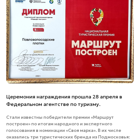
Банные комплексы
Спецпроекты
Горнолыжные клубы
Инвестиционный портал
Золотое кольцо России
Федоскинская фабрика
Пикник в Подмосковье
Войти
Инвесторам
Особо охраняемые
Церемония награждения прошла 28 апреля в
природные территории
Федеральном агентстве по туризму.
Стали известны победители премии «Маршрут
построен» по итогам народного и экспертного
голосования в номинации «Своя марка». В их числе
оказались три туристических бренда из Подмосковья: