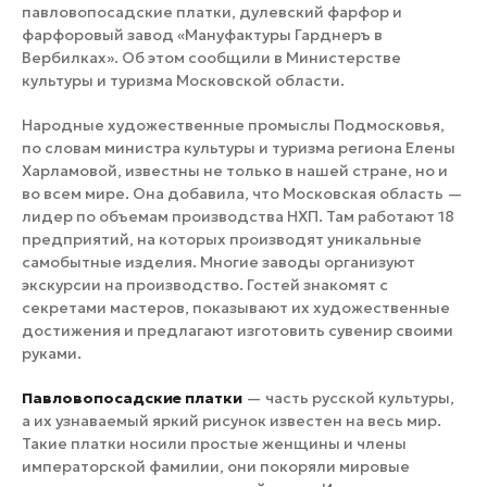
павловопосадские платки, дулевский фарфор и
фарфоровый завод «Мануфактуры Гарднеръ в
Вербилках». Об этом сообщили в Министерстве
культуры и туризма Московской области.
Народные художественные промыслы Подмосковья,
по словам министра культуры и туризма региона Елены
Харламовой, известны не только в нашей стране, но и
во всем мире. Она добавила, что Московская область —
лидер по объемам производства НХП. Там работают 18
предприятий, на которых производят уникальные
самобытные изделия. Многие заводы организуют
экскурсии на производство. Гостей знакомят с
секретами мастеров, показывают их художественные
достижения и предлагают изготовить сувенир своими
руками.
Павловопосадские платки
— часть русской культуры,
а их узнаваемый яркий рисунок известен на весь мир.
Такие платки носили простые женщины и члены
императорской фамилии, они покоряли мировые