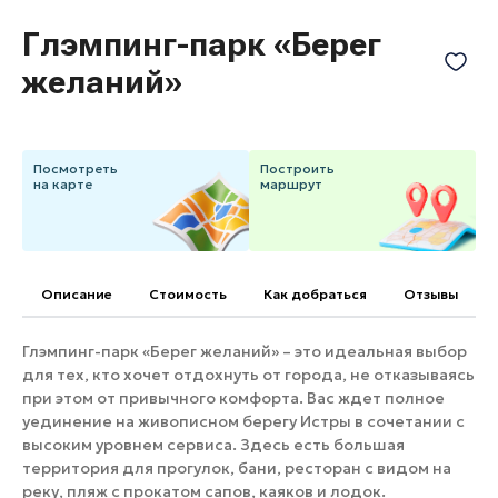
Банные комплексы
Спецпроекты
Глэмпинг-парк «Берег
Горнолыжные клубы
желаний»
Инвестиционный портал
Золотое кольцо России
Федоскинская фабрика
Пикник в Подмосковье
Посмотреть
Построить
на карте
маршрут
Войти
Инвесторам
Описание
Cтоимость
Как добраться
Отзывы
Особо охраняемые
природные территории
Глэмпинг-парк «Берег желаний» – это идеальная выбор
для тех, кто хочет отдохнуть от города, не отказываясь
при этом от привычного комфорта. Вас ждет полное
уединение на живописном берегу Истры в сочетании с
высоким уровнем сервиса. Здесь есть большая
территория для прогулок, бани, ресторан с видом на
реку, пляж с прокатом сапов, каяков и лодок.