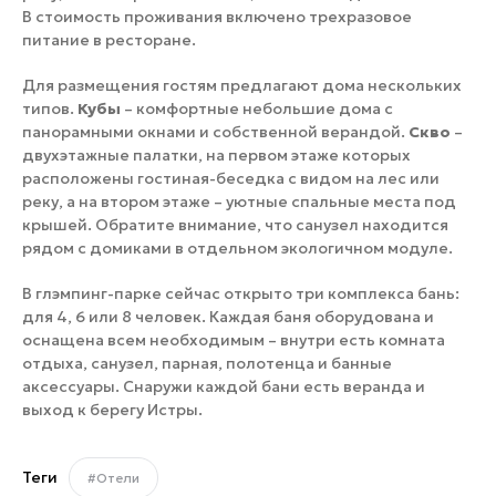
В стоимость проживания включено трехразовое
питание в ресторане.
Для размещения гостям предлагают дома нескольких
типов.
Кубы
– комфортные небольшие дома с
панорамными окнами и собственной верандой.
Скво
–
двухэтажные палатки, на первом этаже которых
расположены гостиная-беседка с видом на лес или
реку, а на втором этаже – уютные спальные места под
крышей. Обратите внимание, что санузел находится
рядом с домиками в отдельном экологичном модуле.
В глэмпинг-парке сейчас открыто три комплекса бань:
для 4, 6 или 8 человек. Каждая баня оборудована и
оснащена всем необходимым – внутри есть комната
отдыха, санузел, парная, полотенца и банные
аксессуары. Снаружи каждой бани есть веранда и
выход к берегу Истры.
Теги
#Отели