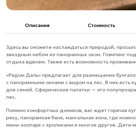
Описание
Cтоимость
Здесь вы сможете наслаждаться природой, просыпа
звездным небом из панорамных окон. Глэмпинг подх
отдыха вдвоем. Также есть возможность проживан
«Рядом Даль» предлагает для размещения бунгало
с панорамными окнами с видом на лес. В них есть к
для семей. Сферические палатки — это полупрозра
лес.
Помимо комфортных домиков, вас ждет горячая куп
реку, панорамная баня, мангальная зона, где можн
мини-зоопарк с кроликами и многое другое. Дети м