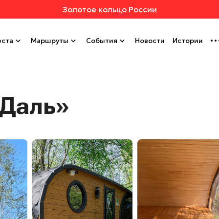
Золотое кольцо России
ста
Маршруты
События
Новости
Истории
 Даль»