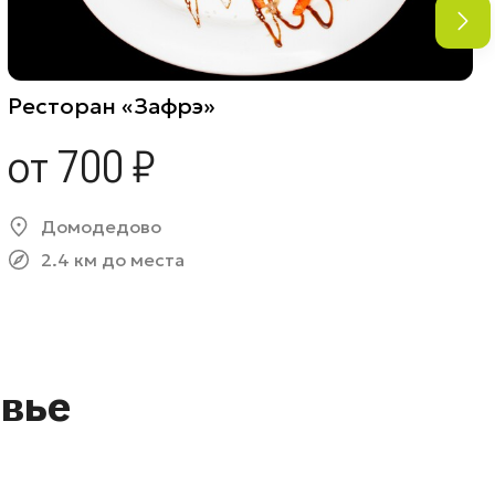
Ресторан «Зафрэ»
от 700 ₽
Домодедово
2.4 км до места
вье