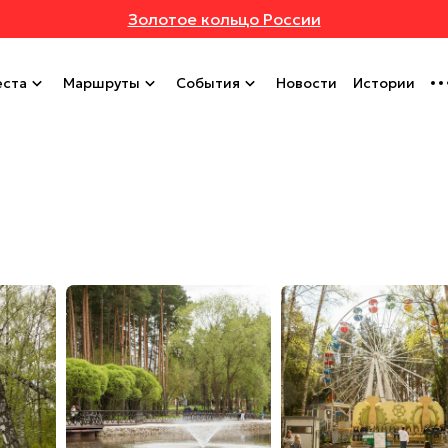
Золотое кольцо России
ста
Маршруты
События
Новости
Истории