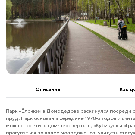
Банные комплексы
Спецпроекты
Горнолыжные клубы
Инвестиционный портал
Золотое кольцо России
Федоскинская фабрика
Пикник в Подмосковье
Войти
Инвесторам
Особо охраняемые
Описание
Как д
природные территории
Парк «Ёлочки» в Домодедове раскинулся посреди с
пруд. Парк основан в середине 1970-х годов и счи
можно посетить дом-перевертыш, «Кубикус» и «Гран
прогуляться по аллее молодоженов, увидеть стату