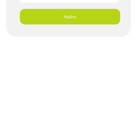
Ленинский округ
Ликино-Дулево
Найти
Лобня
Лосино-Петровский
Лотошино
Луховицы
Лыткарино
Люберцы
Можайск
Москва
Мытищи
Наро-Фоминск
Одинцово
Озеры
Орехово-Зуево