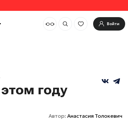
Войти
х
 этом году
Автор:
Анастасия Толокевич