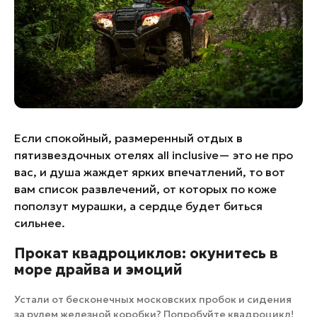
Банные комплексы
Спецпроекты
Горнолыжные клубы
Инвестиционный портал
Золотое кольцо России
Федоскинская фабрика
Пикник в Подмосковье
Если спокойный, размеренный отдых в
Войти
пятизвездочных отелях all inclusive— это не про
вас, и душа жаждет ярких впечатлений, то вот
Инвесторам
вам список развлечений, от которых по коже
Особо охраняемые
поползут мурашки, а сердце будет биться
природные территории
сильнее.
Прокат квадроциклов: окунитесь в
море драйва и эмоций
Устали от бесконечных московских пробок и сидения
за рулем железной коробки? Попробуйте квадроцикл!