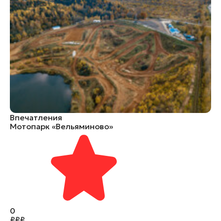
Впечатления
Мотопарк «Вельяминово»
0
₽
₽
₽