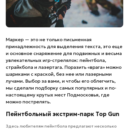
Банные комплексы
Спецпроекты
Горнолыжные клубы
Инвестиционный портал
Золотое кольцо России
Федоскинская фабрика
Пикник в Подмосковье
Маркер — это не только письменная
принадлежность для выделения текста, это еще
и основное снаряжение для подвижных и весьма
Войти
увлекательных игр-стрелялок: пейнтбола,
страйкбола и лазертага. Поразить «врага» можно
шариками с краской, без нее или лазерными
Инвесторам
лучами. Выбор за вами, и чтобы его облегчить,
Особо охраняемые
мы сделали подборку самых популярных и по-
природные территории
настоящему крутых мест Подмосковья, где
можно пострелять.
Пейнтбольный экстрим-парк Top Gun
Здесь любителям пейнтбола предлагают несколько