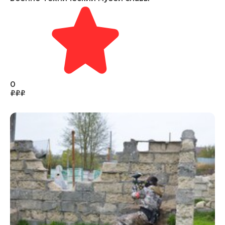
0
₽
₽
₽