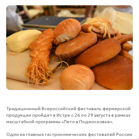
Банные комплексы
Спецпроекты
Горнолыжные клубы
Инвестиционный портал
Золотое кольцо России
Федоскинская фабрика
Пикник в Подмосковье
Войти
Инвесторам
Особо охраняемые
природные территории
Традиционный Всероссийский фестиваль фермерской
продукции пройдет в Истре с 26 по 29 августа в рамках
масштабной программы «Лето в Подмосковье».
Один из главных гастрономических фестивалей России