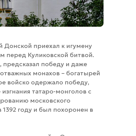
й Донской приехал к игумену
м перед Куликовской битвой.
 предсказал победу и даже
х отважных монахов – богатырей
кое войско одержало победу,
 изгнания татаро-монголов с
ированию московского
 1392 году и был похоронен в