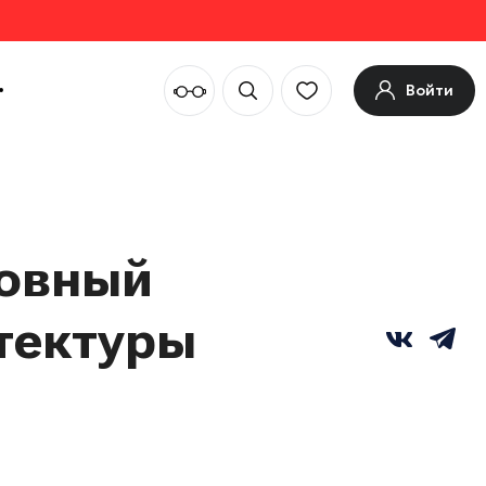
Войти
ховный
тектуры