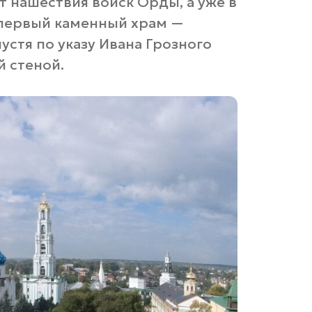
т нашествия войск Орды, а уже в
 первый каменный храм —
стя по указу Ивана Грозного
 стеной.