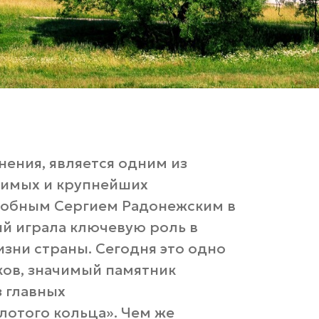
нения, является одним из
чимых и крупнейших
добным Сергием Радонежским в
ий играла ключевую роль в
изни страны. Сегодня это одно
ков, значимый памятник
 главных
отого кольца». Чем же