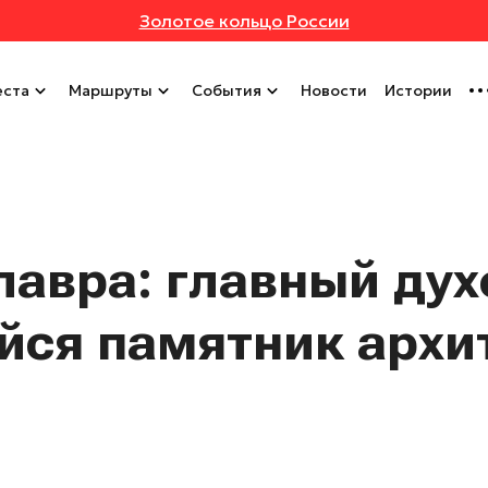
Золотое кольцо России
ста
Маршруты
События
Новости
Истории
лавра: главный ду
йся памятник архи