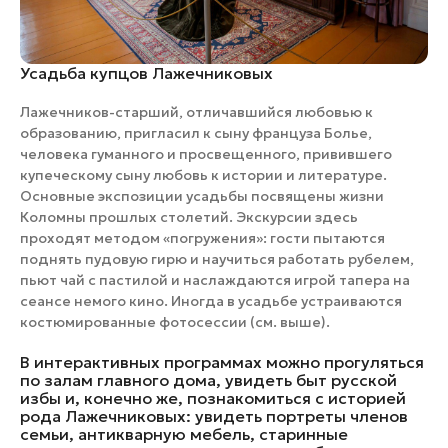
Усадьба купцов Лажечниковых
Лажечников-старший, отличавшийся любовью к
образованию, пригласил к сыну француза Болье,
человека гуманного и просвещенного, привившего
купеческому сыну любовь к истории и литературе.
Основные экспозиции усадьбы посвящены жизни
Коломны прошлых столетий. Экскурсии здесь
проходят методом «погружения»: гости пытаются
поднять пудовую гирю и научиться работать рубелем,
пьют чай с пастилой и наслаждаются игрой тапера на
сеансе немого кино. Иногда в усадьбе устраиваются
костюмированные фотосессии (см. выше).
В интерактивных программах можно прогуляться
по залам главного дома, увидеть быт русской
избы и, конечно же, познакомиться с историей
рода Лажечниковых: увидеть портреты членов
семьи, антикварную мебель, старинные