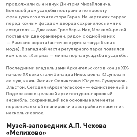
продолжили сын и внук Дмитрия Михайловича.
Большой дом усадьбы построили по проекту
французского архитектора Герна. На чертежах террас
перед южным фасадом дворца сохранилось имя их
создателя — Джакомо Тромбары. Над Москвой-рекой
поставили две оранжереи, рядом с одной из них
— Римские ворота (античные руины тогда были в
моде). В западной части регулярного парка появился
комплекс «Каприз» — миниатюрная усадьба в усадьбе.
Последними владельцами Архангельского в конце XIX-
начале ХХ века стали Зинаида Николаевна Юсупова и
ее муж, князь Феликс Феликсович Юсупов-Сумароков-
Эльстон. Сегодня «Архангельское» — единственный в
Подмосковье цельный архитектурно-парковый
ансамбль, сохранивший все основные элементы
первоначальной планировки и застройки и памятник
нескольких эпох.
Музей-заповедник А.П. Чехова
«Мелихово»