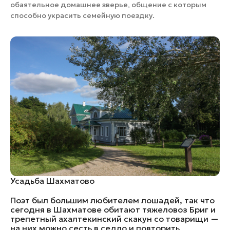
обаятельное домашнее зверье, общение с которым
способно украсить семейную поездку.
Усадьба Шахматово
Поэт был большим любителем лошадей, так что
сегодня в Шахматове обитают тяжеловоз Бриг и
трепетный ахалтекинский скакун со товарищи —
на них можно сесть в седло и повторить