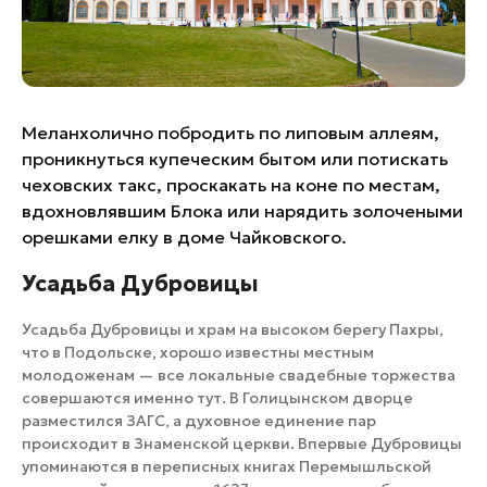
Банные комплексы
Спецпроекты
Горнолыжные клубы
Инвестиционный портал
Золотое кольцо России
Федоскинская фабрика
Меланхолично побродить по липовым аллеям,
Пикник в Подмосковье
проникнуться купеческим бытом или потискать
чеховских такс, проскакать на коне по местам,
вдохновлявшим Блока или нарядить золочеными
Войти
орешками елку в доме Чайковского.
​Усадьба Дубровицы
Инвесторам
Особо охраняемые
Усадьба Дубровицы и храм на высоком берегу Пахры,
природные территории
что в Подольске, хорошо известны местным
молодоженам — все локальные свадебные торжества
совершаются именно тут. В Голицынском дворце
разместился ЗАГС, а духовное единение пар
происходит в Знаменской церкви. Впервые Дубровицы
упоминаются в переписных книгах Перемышльской