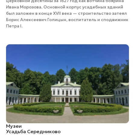
церковной десятины за 1627 год как вотчина боярина
Ивана Морозова. Основной корпус усадебных зданий
был заложен в конце XVII века — строительство затеял
Борис Алексеевич Голицын, воспитатель и сподвижник
Петра I.
Музеи
Усадьба Середниково