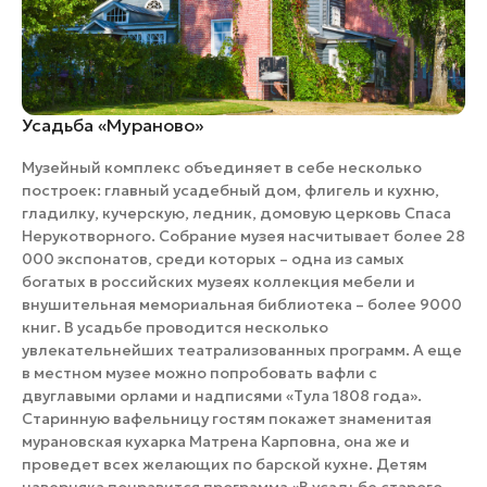
Усадьба «Мураново»
Музейный комплекс объединяет в себе несколько
построек: главный усадебный дом, флигель и кухню,
гладилку, кучерскую, ледник, домовую церковь Спаса
Нерукотворного. Собрание музея насчитывает более 28
000 экспонатов, среди которых – одна из самых
богатых в российских музеях коллекция мебели и
внушительная мемориальная библиотека – более 9000
книг. В усадьбе проводится несколько
увлекательнейших театрализованных программ. А еще
в местном музее можно попробовать вафли с
двуглавыми орлами и надписями «Тула 1808 года».
Старинную вафельницу гостям покажет знаменитая
мурановская кухарка Матрена Карповна, она же и
проведет всех желающих по барской кухне. Детям
наверняка понравится программа «В усадьбе старого