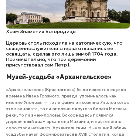
Храм Знамения Богородицы
Церковь столь походила на католическую, что
священнослужители сперва отказались ее
освящать, сделав это лишь зимой 1704 года.
Примечательно, что при церемонии
присутствовал сам Петр I.
​Музей-усадьба «Архангельское»
«Архангельское» (Красногорск) было известно еще во
времена Ивана Грозного, правда, упоминалось как
имение Уполозы — то ли фамилия хозяина Уполоцкого в
этом виновата, то ли оползни с крутого берега Москвы-
реки, то ли змеи-полозы. Вскоре здесь появился
деревянный храм архангела Михаила, и постепенно
село стали называть Архангельским. Нынешний облик
усадьбы начал формироваться в XVIII столетии, когда