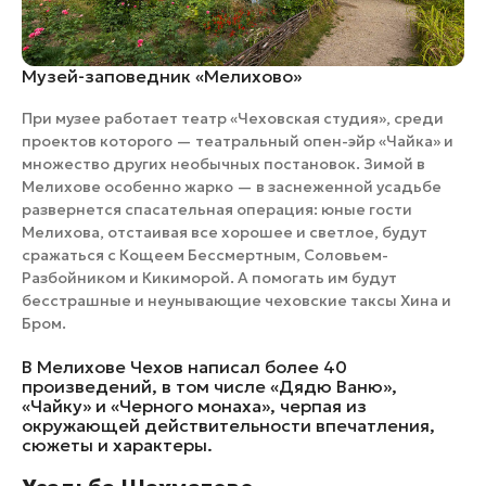
Музей-заповедник «Мелихово»
При музее работает театр «Чеховская студия», среди
проектов которого — театральный опен-эйр «Чайка» и
множество других необычных постановок. Зимой в
Мелихове особенно жарко — в заснеженной усадьбе
развернется спасательная операция: юные гости
Мелихова, отстаивая все хорошее и светлое, будут
сражаться с Кощеем Бессмертным, Соловьем-
Разбойником и Кикиморой. А помогать им будут
бесстрашные и неунывающие чеховские таксы Хина и
Бром.
В Мелихове Чехов написал более 40
произведений, в том числе «Дядю Ваню»,
«Чайку» и «Черного монаха», черпая из
окружающей действительности впечатления,
сюжеты и характеры.