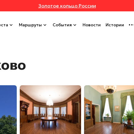
Золотое кольцо России
ста
Маршруты
События
Новости
Истории
ково