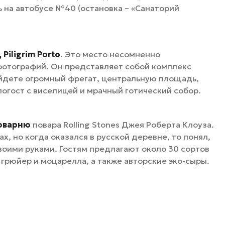
 на автобусе №40 (остановка – «Санаторий
Piligrim Porto
. Это место несомненно
отографий. Он представляет собой комплекс
найдете огромный фрегат, центральную площадь,
погост с виселицей и мрачный готический собор.
оварню
повара Rolling Stones Джея Роберта Клоуза.
х, но когда оказался в русской деревне, то понял,
воими руками. Гостям предлагают около 30 сортов
 грюйер и моцарелла, а также авторские эко-сыры.