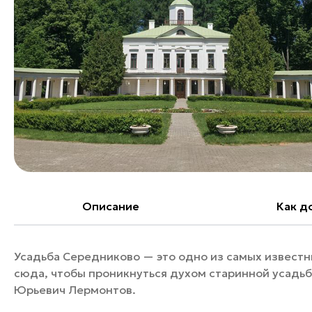
Банные комплексы
Спецпроекты
Горнолыжные клубы
Инвестиционный портал
Золотое кольцо России
Федоскинская фабрика
Пикник в Подмосковье
Войти
Инвесторам
Особо охраняемые
Описание
Как д
природные территории
Усадьба Середниково — это одно из самых извест
сюда, чтобы проникнуться духом старинной усадьбы
Юрьевич Лермонтов.