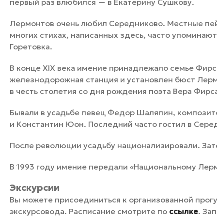
первый раз влюбился — в Екатерину Сушкову.
Лермонтов очень любил Середниково. Местные пей
многих стихах, написанных здесь, часто упоминаю
Горетовка.
В конце XIX века имение принадлежало семье Фирс
железнодорожная станция и установлен бюст Лерм
в честь столетия со дня рождения поэта Вера Фирс
Бывали в усадьбе певец Федор Шаляпин, композит
и Константин Юон. Последний часто гостил в Сере
После революции усадьбу национализировали. Зат
В 1993 году имение передали «Национальному Лер
Экскурсии
Вы можете присоединиться к организованной прог
экскурсовода. Расписание смотрите по
ссылке
. За