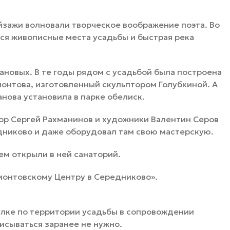
зажи волновали творческое воображение поэта. Во
тся живописные места усадьбы и быстрая река
ановых. В те годы рядом с усадьбой была построена
онтова, изготовленный скульптором Голубкиной. А
анова установила в парке обелиск.
ор Сергей Рахманинов и художники Валентин Серов
дниково и даже оборудовал там свою мастерскую.
ем открыли в ней санаторий.
монтовскому Центру в Середниково».
улке по территории усадьбы в сопровождении
писываться заранее не нужно.