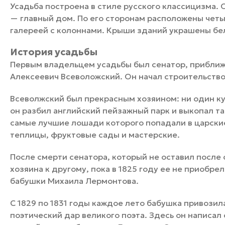
Усадьба построена в стиле русского классицизма. 
— главный дом. По его сторонам расположены чет
галереей с колоннами. Крыши зданий украшены б
История усадьбы
Первым владельцем усадьбы был сенатор, приближ
Алексеевич Всеволожский. Он начал строительство 
Всеволжский был прекрасным хозяином: ни один кус
он разбил английский пейзажный парк и выкопал т
самые лучшие лошади которого попадали в царские
теплицы, фруктовые сады и мастерские.
После смерти сенатора, который не оставил после
хозяина к другому, пока в 1825 году ее не приобр
бабушки Михаила Лермонтова.
С 1829 по 1831 годы каждое лето бабушка привозил
поэтический дар великого поэта. Здесь он написал