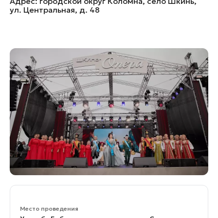
Адрес:
городской округ Коломна, село Шкинь,
ул. Центральная, д. 48
Банные комплексы
Спецпроекты
Горнолыжные клубы
Инвестиционный портал
Золотое кольцо России
Федоскинская фабрика
Пикник в Подмосковье
Войти
Инвесторам
Особо охраняемые
природные территории
Место проведения