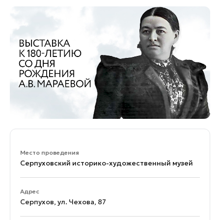
Банные комплексы
Спецпроекты
Горнолыжные клубы
Инвестиционный портал
Золотое кольцо России
Федоскинская фабрика
Пикник в Подмосковье
Войти
Инвесторам
Особо охраняемые
природные территории
Место проведения
Серпуховский историко-художественный музей
Адрес
Серпухов, ул. Чехова, 87