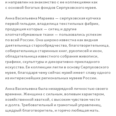
и направлен на знакомство с ее коллекциями как
с основой богатых фондов Серпуховского музея.
Анна Васильевна Мараева — серпуховская купчиха
первой гильдии, владелица текстильных фабрик,
продукция которых — ситец и другие
хлопчатобумажные ткани — пользовались успехом
по всей России. Она широко известна как видная
деятельница старообрядчества, благотворительница,
собирательница старинных книг, рукописей и икон,
обладательница известного собрания живописи,
графики, скульптуры и декоративно-прикладного
искусства. Ее коллекции легли в основу Серпуховского
музея, благодаря чему сейчас музей имеет славу одного
из интереснейших региональных музеев России.
Анна Васильевна была незаурядной личностью своего
времени. Женщина с сильным, волевым характером,
хозяйственной хваткой, с высоким чувством чести
и долга. Требовательный и грамотный управленец,
щедрый благотворитель, и горячо любящая мать.