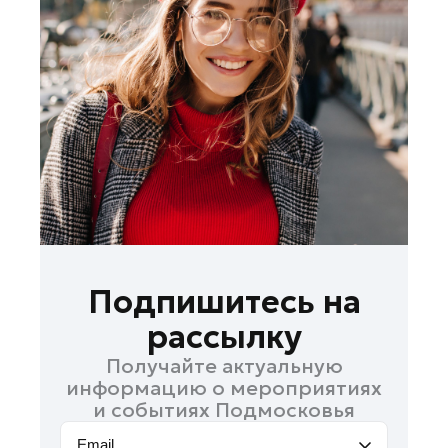
Домодедово
Егорьевск
Зарайск
Ивантеевка
Кашира
Королев
Котельники
Красноармейск
Лобня
Лосино-Петровский
Подпишитесь на
Луховицы
рассылку
Люберцы
Получайте актуальную
Можайск
информацию о мероприятиях
Мытищи
и событиях Подмосковья
Наро-Фоминск
Email