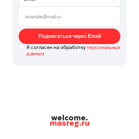
Орехово-Зуево
Павловский Посад
Подольск
Пушкино
Подписаться через Email
Раменское
Я согласен на обработку
персональных
Реутов
данных
Рошаль
Солнечногорск
Талдом
Фрязино
Химки
Черноголовка
Шатура
welcome.
mosreg.ru
Шаховская
Электрогорск