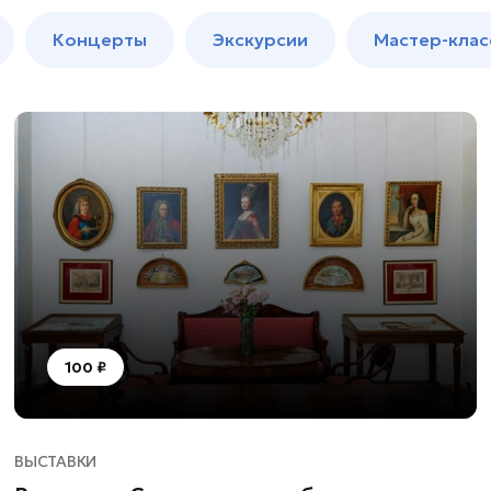
м
Мастер-
Концерты
Экскурсии
Мастер-клас
классы
Спектакли
100 ₽
ВЫСТАВКИ