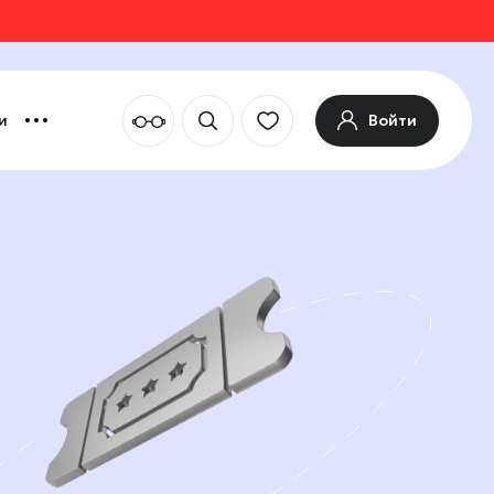
Войти
и