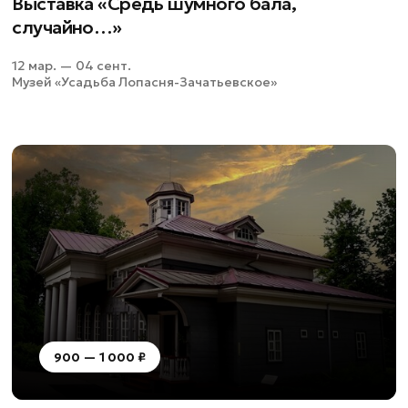
Выставка «Средь шумного бала,
случайно…»
12 мар. — 04 сент.
Музей «Усадьба Лопасня-Зачатьевское»
900 — 1 000 ₽