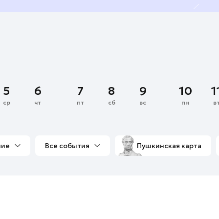
5
6
7
8
9
10
1
ср
чт
пт
сб
вс
пн
в
ние
Все события
Пушкинская карта
со мной
Выставки
Фестивали
Концерты
м
Экскурсии