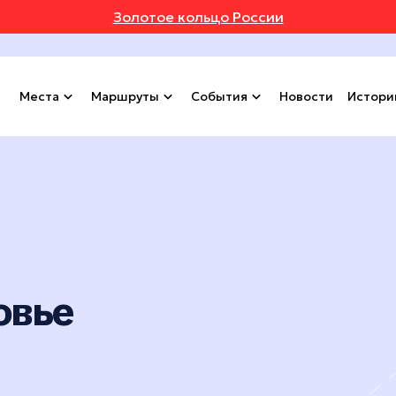
Золотое кольцо России
Места
Маршруты
События
Новости
Истори
овье